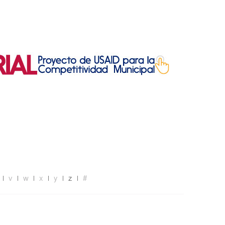
v
w
x
y
z
#