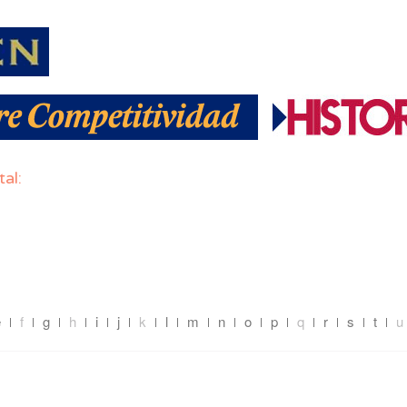
al:
e
f
g
h
i
j
k
l
m
n
o
p
q
r
s
t
u